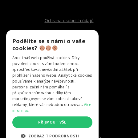
Ochrana osobních údajů
Podělíte se s námi o vaše
FAQ
cookies?
Ano, i náš web používá cookies. Díky
Dostupnost termínů
povolení cookies vám budeme moct
zprostředkovat nevšední zážitek při
prohlížení našeho webu. Analytické cookies
Glamping Brdy
používáme k analýze návštěvnosti,
personalizační nám pomáhají s
přizpůsobením webu a díky těm
marketingovým se vám zobrazí takové
Glamping Pošumaví
reklamy, které vás nebudou otravovat.
Více
informací
Stan mezi potoky
PŘIJMOUT VŠE
ZOBRAZIT PODROBNOSTI
Colony Glamping © 2019 - 2025