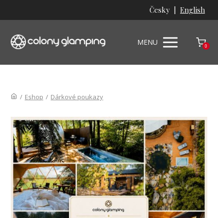
Česky |
English
MENU
0
/
Eshop
/
Dárkové poukazy