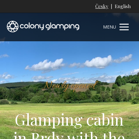
Česky
| English
MENU
Newly opened
Glamping cabin
in Brdy with the