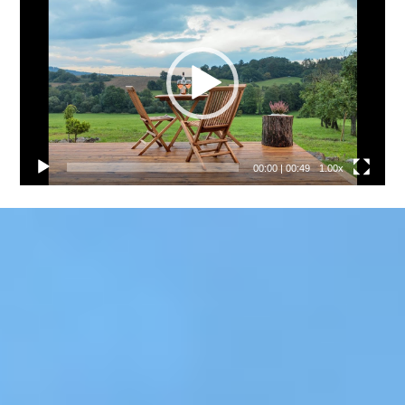
přehrávač
00:00
|
00:49
1.00x